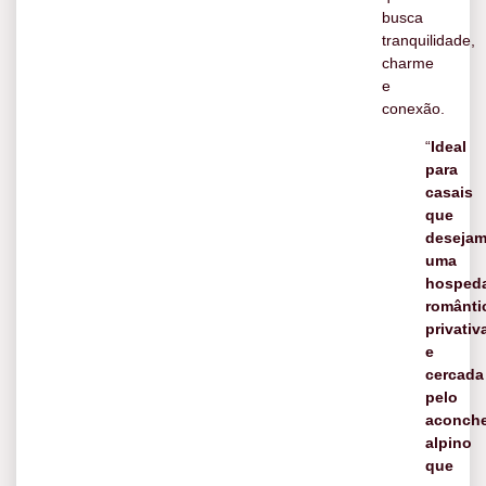
busca
tranquilidade,
charme
e
conexão.
“
Ideal
para
casais
que
deseja
uma
hosped
românti
privativ
e
cercada
pelo
aconch
alpino
que