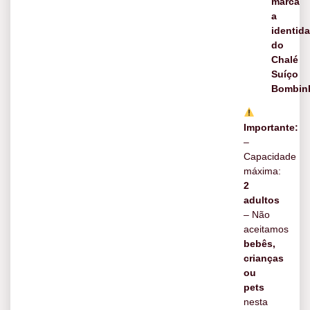
marca
a
identid
do
Chalé
Suíço
Bombin
Importante:
–
Capacidade
máxima:
2
adultos
– Não
aceitamos
bebês,
crianças
ou
pets
nesta