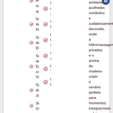
manhã
ambiente
Mesa
no
acolhedor,
de
quarto
romântico
Jantar
e
Não
Cama
cuidadosamen
Aceita
Box
decorado,
Pets
onde
Cama
Sala
a
Queen
de
hidromassage
Size
Estar
privativa
Chuveiro
e o
Sala
Aquecido
aroma
de
da
Mesa de
Estar
madeira
Trabalho
com
criam
Vista
Chaleira
o
Elétrica
Sala
cenário
de
perfeito
Jantar
para
momentos
Segurança
inesquecíveis
24h