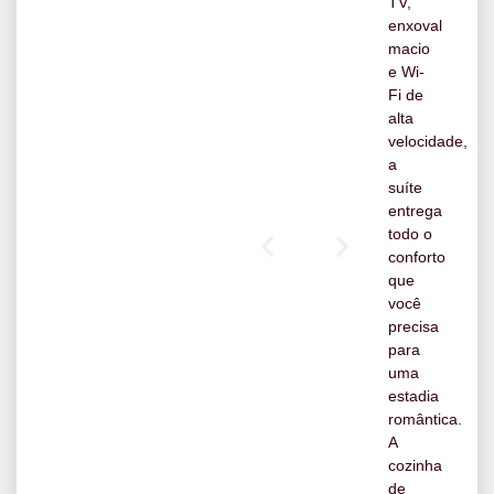
TV,
enxoval
macio
e Wi-
Fi de
alta
velocidade,
a
suíte
entrega
todo o
conforto
que
você
precisa
para
uma
estadia
romântica.
A
cozinha
de