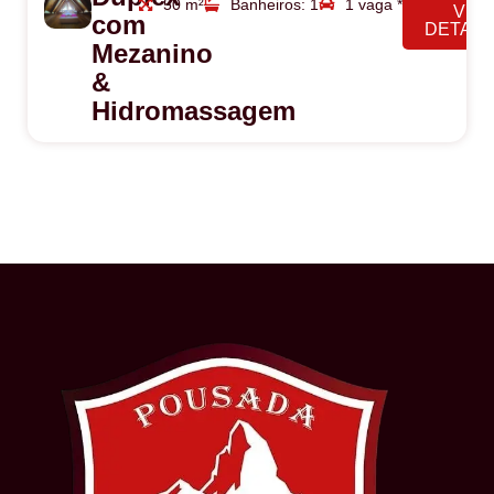
50 m²
Banheiros: 1
1 vaga *
VER
com
DETAL
Mezanino
&
Hidromassagem