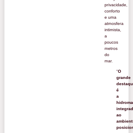
privacidade,
conforto
e uma
atmosfera
intimista,
a
poucos
metros
do
mar.
“
O
grande
destaqu
é
a
hidrom
integra
ao
ambient
posicio