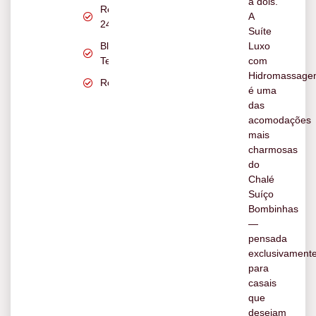
a dois.
Recepção
A
24h
Suíte
Blackout
Luxo
Tecido
com
Hidromassage
Roupões
é uma
das
acomodações
mais
charmosas
do
Chalé
Suíço
Bombinhas
—
pensada
exclusivament
para
casais
que
desejam